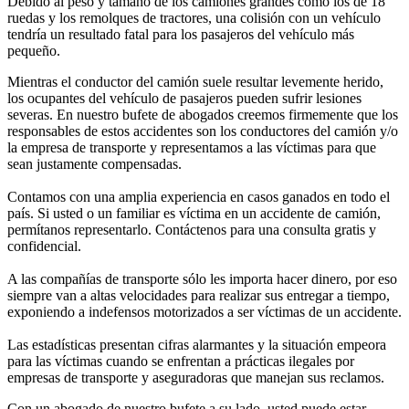
Debido al peso y tamaño de los camiones grandes como los de 18
ruedas y los remolques de tractores, una colisión con un vehículo
tendría un resultado fatal para los pasajeros del vehículo más
pequeño.
Mientras el conductor del camión suele resultar levemente herido,
los ocupantes del vehículo de pasajeros pueden sufrir lesiones
severas. En nuestro bufete de abogados creemos firmemente que los
responsables de estos accidentes son los conductores del camión y/o
la empresa de transporte y representamos a las víctimas para que
sean justamente compensadas.
Contamos con una amplia experiencia en casos ganados en todo el
país. Si usted o un familiar es víctima en un accidente de camión,
permítanos representarlo. Contáctenos para una consulta gratis y
confidencial.
A las compañías de transporte sólo les importa hacer dinero, por eso
siempre van a altas velocidades para realizar sus entregar a tiempo,
exponiendo a indefensos motorizados a ser víctimas de un accidente.
Las estadísticas presentan cifras alarmantes y la situación empeora
para las víctimas cuando se enfrentan a prácticas ilegales por
empresas de transporte y aseguradoras que manejan sus reclamos.
Con un abogado de nuestro bufete a su lado, usted puede estar