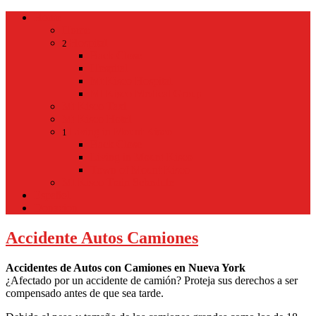
Home
Home
Hospital
2
Back
Close
Hospital
Mt Kisco Hospital
Mt Kisco Medical Group
Mt Kisco Taxi
Mt Kisco Hotel
Living in Mount Kisco
1
Back
Close
Living in Mount Kisco
Town of Mount Kisco
Mt Kisco Train Schedule
Español
Donacion
Accidente Autos Camiones
Accidentes de Autos con Camiones en Nueva York
¿Afectado por un accidente de camión? Proteja sus derechos a ser
compensado antes de que sea tarde.